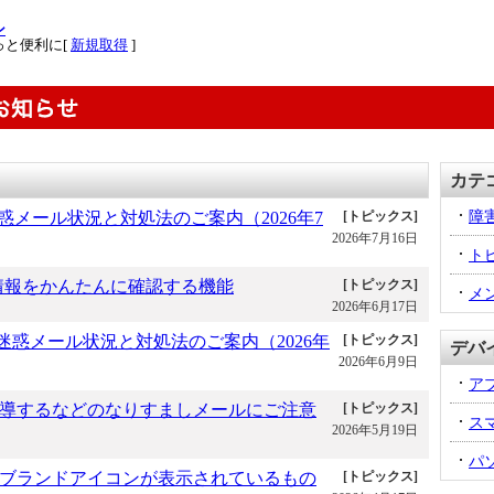
ン
っと便利に[
新規取得
]
カテ
迷惑メール状況と対処法のご案内（2026年7
[トピックス]
障
2026年7月16日
ト
情報をかんたんに確認する機能
[トピックス]
メ
2026年6月17日
での迷惑メール状況と対処法のご案内（2026年
[トピックス]
デバ
2026年6月9日
ア
へ誘導するなどのなりすましメールにご注意
[トピックス]
ス
2026年5月19日
パ
ブランドアイコンが表示されているもの
[トピックス]