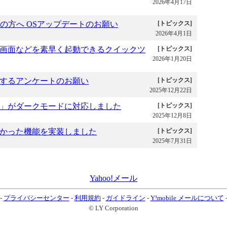
2026年4月17日
利用の方へ OSアップデートのお願い
[トピックス]
2026年4月1日
画面などを素早く起動できるクイックツ
[トピックス]
2026年1月20日
するアンケートのお願い
[トピックス]
2025年12月22日
」がダークモードに対応しました
[トピックス]
2025年12月8日
かった機能を実装しました
[トピックス]
2025年7月31日
Yahoo!メール
-
プライバシーセンター
-
利用規約
-
ガイドライン
-
Y!mobile メールについて
© LY Corporation